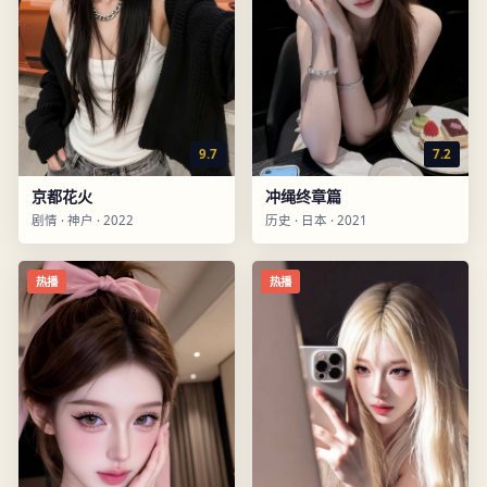
9.7
7.2
京都花火
冲绳终章篇
剧情
·
神户
·
2022
历史
·
日本
·
2021
热播
热播