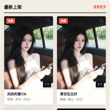
最新上架
查看更多
热播
热播
7.7
9.7
风铃的春川6
青空在北村
惊悚
·
济州
·
2025
悬疑
·
蔚山
·
2025