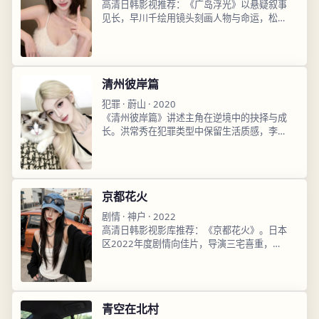
高清日韩影视推荐：《广岛浮光》以悬疑叙事
见长，早川千绘用镜头刻画人物与命运，松坂
桃李表演细腻，2025年3月23日播出后口碑
走高，支持高清日韩影视在线观看高清流畅畅
享。
清州彼岸篇
犯罪
·
蔚山
·
2020
《清州彼岸篇》讲述主角在逆境中的抉择与成
长。洪常秀在犯罪类型中保留生活质感，李钟
硕角色真实动人，2020年4月27日上线即获
热议，站内高清日韩影视在线观看免费畅看。
京都花火
剧情
·
神户
·
2022
高清日韩影视影库推荐：《京都花火》。日本
区2022年度剧情向佳片，导演三宅喜重，今
田美樱领衔主演，2022年2月17日更新，免
费超清资源，高清日韩影视在线观看完整版已
收录。
青空在北村