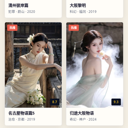
清州彼岸篇
大阪黎明
犯罪
·
蔚山
·
2020
科幻
·
福冈
·
2019
热播
热播
8.7
9.3
名古屋物语篇5
归途大阪物语
治愈
·
京都
·
2019
奇幻
·
神户
·
2024