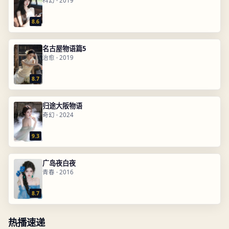
科幻
·
2019
8.6
名古屋物语篇5
治愈
·
2019
8.7
归途大阪物语
奇幻
·
2024
9.3
广岛夜白夜
青春
·
2016
8.7
热播速递