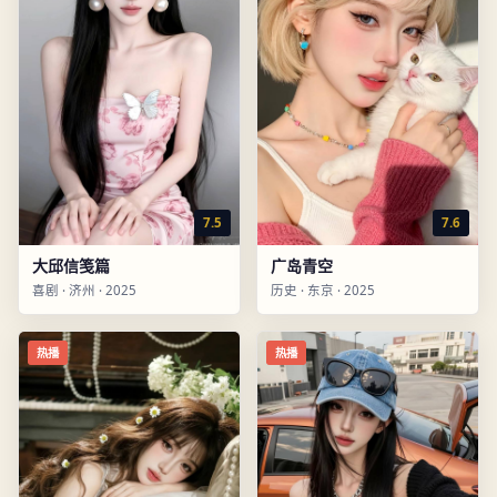
7.5
7.6
大邱信笺篇
广岛青空
喜剧
·
济州
·
2025
历史
·
东京
·
2025
热播
热播