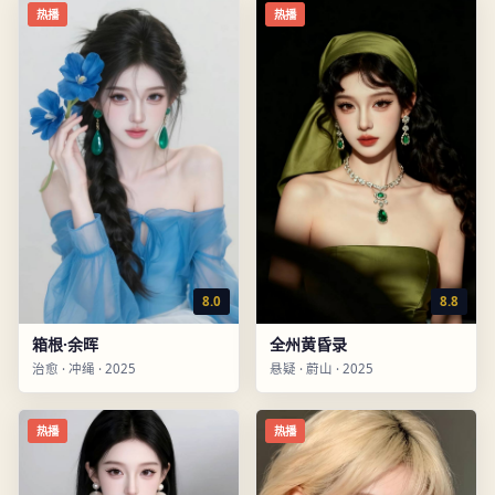
热播
热播
8.0
8.8
箱根·余晖
全州黄昏录
治愈
·
冲绳
·
2025
悬疑
·
蔚山
·
2025
热播
热播