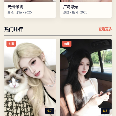
光州·黎明
广岛浮光
悬疑
·
水原
·
2025
悬疑
·
福冈
·
2025
热门排行
查看更多
热播
热播
9.7
8.6