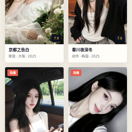
7.9
7.6
京都之告白
春川夜深冬
家庭
·
大阪
·
2025
动作
·
韩国
·
2025
热播
热播