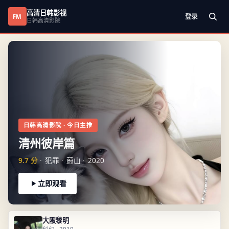
高清日韩影视
登录
FM
日韩高清影院
日韩高清影院
· 今日主推
清州彼岸篇
9.7
分
犯罪
蔚山
2020
立即观看
大阪黎明