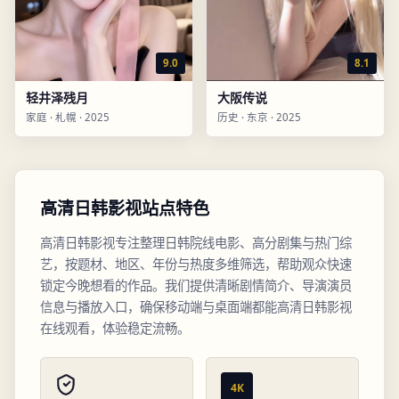
9.0
8.1
轻井泽残月
大阪传说
家庭
·
札幌
·
2025
历史
·
东京
·
2025
高清日韩影视站点特色
高清日韩影视专注整理日韩院线电影、高分剧集与热门综
艺，按题材、地区、年份与热度多维筛选，帮助观众快速
锁定今晚想看的作品。我们提供清晰剧情简介、导演演员
信息与播放入口，确保移动端与桌面端都能高清日韩影视
在线观看，体验稳定流畅。
4K