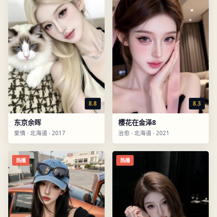
8.8
8.3
东京余晖
樱花在金泽8
爱情
·
北海道
·
2017
治愈
·
北海道
·
2021
热播
热播