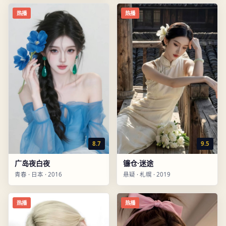
热播
热播
8.7
9.5
广岛夜白夜
镰仓·迷途
青春
·
日本
·
2016
悬疑
·
札幌
·
2019
热播
热播