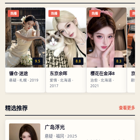
热播
热播
热播
热播
9.5
8.8
8.3
镰仓·迷途
东京余晖
樱花在金泽8
京都
悬疑
·
札幌
·
2019
爱情
·
北海道
·
治愈
·
北海道
·
剧情
2017
2021
精选推荐
查看更多
广岛浮光
悬疑
·
福冈
·
2025