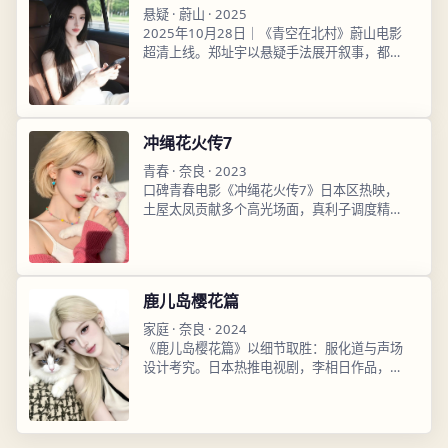
悬疑
·
蔚山
·
2025
2025年10月28日｜《青空在北村》蔚山电影
超清上线。郑址宇以悬疑手法展开叙事，都暻
秀、朴恩斌演技在线，高清日韩影视在线观
看，即开即播流畅不卡顿。
冲绳花火传7
青春
·
奈良
·
2023
口碑青春电影《冲绳花火传7》日本区热映，
土屋太凤贡献多个高光场面，真利子调度精
准，2023年5月9日播出后评分稳定，超清完
整版已上架，高清日韩影视在线观看完整版已
收录。
鹿儿岛樱花篇
家庭
·
奈良
·
2024
《鹿儿岛樱花篇》以细节取胜：服化道与声场
设计考究。日本热推电视剧，李相日作品，高
畑充希、伊藤英明主演，2024年9月28日上
线，高清日韩影视在线观看即点即播。