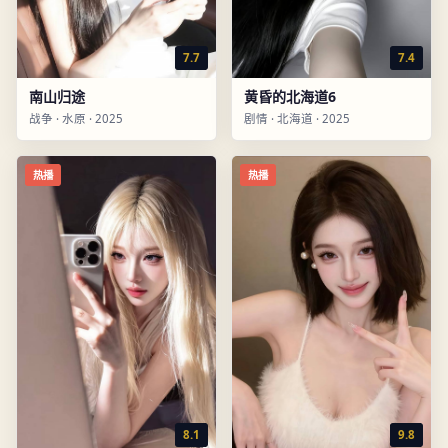
7.7
7.4
南山归途
黄昏的北海道6
战争
·
水原
·
2025
剧情
·
北海道
·
2025
热播
热播
8.1
9.8